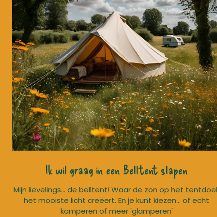
Ik wil graag in een Belltent slapen
Mijn lievelings... de belltent! Waar de zon op het tentdoe
het mooiste licht creëert. En je kunt kiezen... of echt
kamperen of meer 'glamperen'