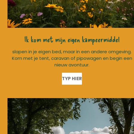
Ik kom met mijn eigen kampeermiddel
slapen in je eigen bed, maar in een andere omgeving.
Kom met je tent, caravan of pipowagen en begin een
nieuw avontuur.
TYP HIER