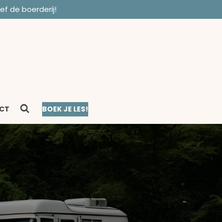
ef de boerderij!
CT
BOEK JE LES!