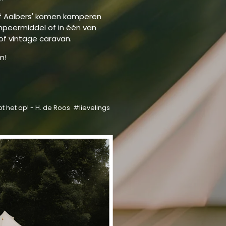
'Erf Aalbers' komen kamperen
mpeermiddel of in één van
of vintage caravan.
om!
 het op! - H. de Roos #lievelings