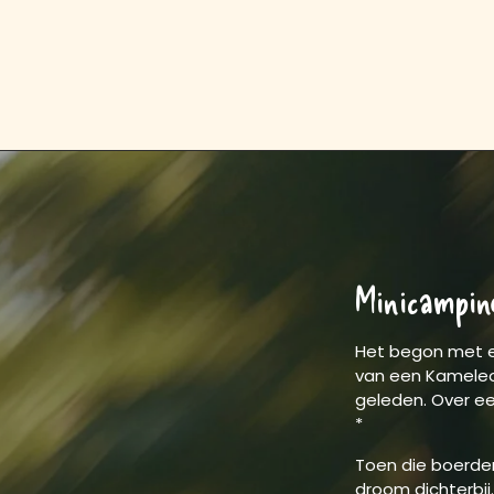
Minicamping
Het begon met e
van een Kameleon
geleden. Over ee
*
Toen die boerder
droom dichterbij..