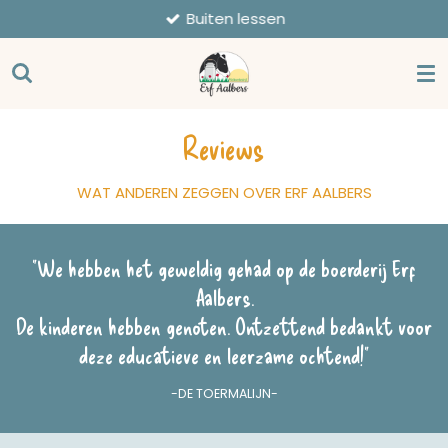
Buiten lessen
Ga
direct
naar
de
hoofdinhoud
Reviews
WAT ANDEREN ZEGGEN OVER ERF AALBERS
"We hebben het geweldig gehad op de boerderij Erf
Aalbers.
De kinderen hebben genoten. Ontzettend bedankt voor
deze educatieve en leerzame ochtend!"
-DE TOERMALIJN-