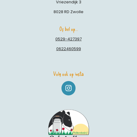
Vriezendijk 3
8028 RD Zwolle
Of bel op...
0529-427397
0622460599
Volg ook op insta
I
N
S
T
A
G
R