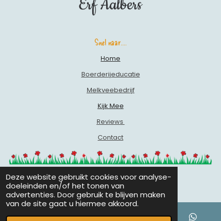
A
M
Snel naar....
Home
Boerderijeducatie
Melkveebedrijf
Kijk Mee
Reviews
Contact
Deze website gebruikt cookies voor analyse-
Informatie en Voorwaarden Boerderijeducatie
© 2020 - 2026 Erf Aalbers
doeleinden en/of het tonen van
advertenties. Door gebruik te blijven maken
van de site gaat u hiermee akkoord.